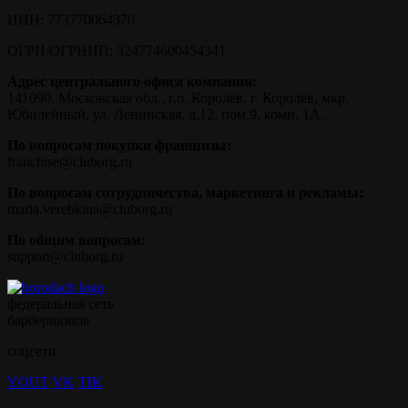
ИНН:
773770064370
ОГРН/ОГРНИП:
324774600454341
Адрес центрального офиса компании:
141090, Московская обл., г.о. Королёв, г. Королёв, мкр.
Юбилейный, ул. Ленинская, д.12, пом.9, комн. 1А.
По вопросам покупки франшизы:
franchise@cluborg.ru
По вопросам сотрудничества, маркетинга и рекламы:
maria.verebkina@cluborg.ru
По общим вопросам:
support@cluborg.ru
федеральная сеть
барбершопов
соцсети:
YOUT
VK
TIK