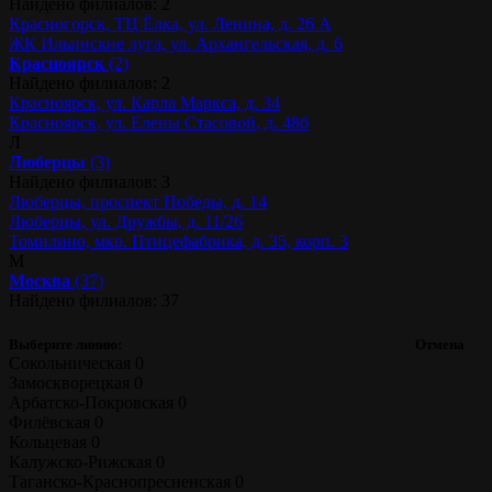
Найдено филиалов: 2
Красногорск, ТЦ Ёлка, ул. Ленина, д. 26 А
ЖК Ильинские луга, ул. Архангельская, д. 6
Красноярск
(2)
Найдено филиалов: 2
Красноярск, ул. Карла Маркса, д. 34
Красноярск, ул. Елены Стасовой, д. 48б
Л
Люберцы
(3)
Найдено филиалов: 3
Люберцы, проспект Победы, д. 14
Люберцы, ул. Дружбы, д. 11/26
Томилино, мкр. Птицефабрика, д. 35, корп. 3
М
Москва
(37)
Найдено филиалов: 37
Выберите линию:
Отмена
Сокольническая
0
Замоскворецкая
0
Арбатско-Покровская
0
Филёвская
0
Кольцевая
0
Калужско-Рижская
0
Таганско-Краснопресненская
0