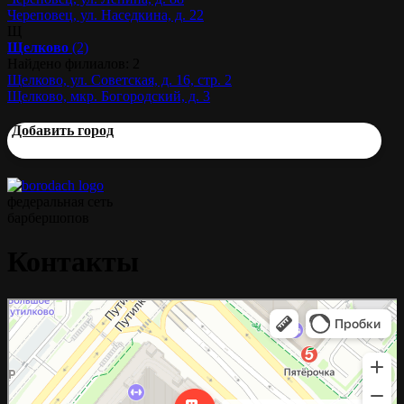
Череповец, ул. Наседкина, д. 22
Щ
Щелково
(2)
Найдено филиалов: 2
Щелково, ул. Советская, д. 16, стр. 2
Щелково, мкр. Богородский, д. 3
Добавить город
федеральная сеть
барбершопов
Контакты