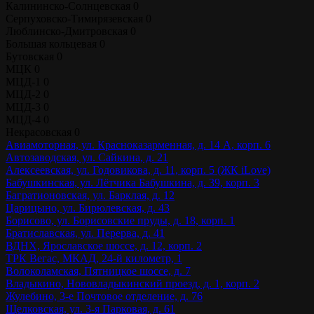
Калининско-Солнцевская
0
Серпуховско-Тимирязевская
0
Люблинско-Дмитровская
0
Большая кольцевая
0
Бутовская
0
МЦК
0
МЦД-1
0
МЦД-2
0
МЦД-3
0
МЦД-4
0
Некрасовская
0
Авиамоторная, ул. Красноказарменная, д. 14 А, корп. 6
Автозаводская, ул. Сайкина, д. 21
Алексеевская, ул. Годовикова, д. 11, корп. 5 (ЖК iLove)
Бабушкинская, ул. Лётчика Бабушкина, д. 39, корп. 3
Багратионовская, ул. Барклая, д. 12
Царицыно, ул. Бирюлевская, д. 43
Борисово, ул. Борисовские пруды, д. 18, корп. 1
Братиславская, ул. Перерва, д. 41
ВДНХ, Ярославское шоссе, д. 12, корп. 2
ТРК Вегас, МКАД, 24-й километр, 1
Волоколамская, Пятницкое шоссе, д. 7
Владыкино, Нововладыкинский проезд, д. 1, корп. 2
Жулебино, 3-е Почтовое отделение, д. 76
Щелковская, ул. 3-я Парковая, д. 61