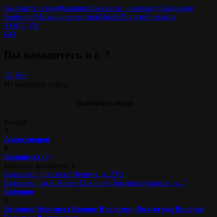
Выберите город
Франшиза
Вакансии в команду
Академия
Барберов
Магазин косметики
Прайс
Услуги
Контакты
YOUT
VK
GO
Вы находитесь в г.
?
Да
Нет
Не выбирать город
Выберите город
Россия
А
Александров
Б
Балашиха
(2)
Найдено филиалов: 2
Балашиха, проспект Ленина, д. 23/5
Балашиха, мкр. Новое Павлино, Косинское шоссе, д. 7
Боброво
В
Великий Новгород
Видное
Владимир
Волгоград
Вологда