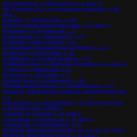
Кантемировская, ул. Москворечье, д. 4, корп. 6
ЖК Бунинские Луга, ул. Александры Монаховой, д. 88,
корп. 1
Коньково, ул. Профсоюзная, д. 109
Коптево, бульвар Матроса Железняка, д. 33, корп. 1
Котельники, ул. Кузьминская, д. 17
Лухмановская, ул. Святоозерская, д. 13
Медведково, проезд Дежнёва, д. 23
Полежаевская, Карамышевская набережная, д. 2 А
Некрасовка, ул. Недорубова, д. 28
Октябрьская, ул. Большая Якиманка, д. 32
Октябрьское Поле, ул. Народного Ополчения, д. 42, корп. 1
Отрадное, ул. Декабристов, д. 21
Печатники, ул. Шоссейная, д. 8
Проспект мира, ул. Гиляровского, д. 48
Преображенская площадь, ул. Преображенская, д. 5/7
Прокшино, ЖК Испанские кварталы, проспект Магеллана,
д. 4
Речной Вокзал, ул. Фестивальная, д. 11 (Код для входа на
территорию двора: 100#325)
Свиблово, ул. Снежная, д. 16, корп. 6
Селигерская, ул. Селигерская, д. 26, корп. 1
Семеновская, ул. Щербаковская, д. 58
Чертаново, Балаклавский проспект, вл. 5 а, стр. 12, этаж 2
Шелепиха, Шмитовский проезд, д. 39, корп. 1