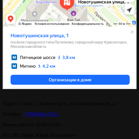
Адрес:
143441, г. Красногорск, ул.Новотушинская, д 1
Телефон:
+7(996)654-76-11
Режим работы:
10:00-22:00
ИП:
ИП Цибас Юрий Николаевич