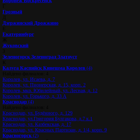
Воронеж
Воскресенск
Г
Грозный
Д
Дзержинский
Дрожжино
Е
Екатеринбург
Ж
Жуковский
З
Зеленогорск
Зеленоград
Златоуст
К
Калуга
Каспийск
Кинешма
Королев
(4)
Найдено филиалов: 4
Королев, ул. Исаева, д. 7
Королев, ул. Пионерская, д. 15, корп. 2
Королев, мкр. Юбилейный, ул. Лесная, д. 12
Королев, ул. Горького, д. 33 А
Краснодар
(4)
Найдено филиалов: 4
Краснодар, ул. Будённого, д. 129
Краснодар, ул.Григория Булгакова, д.7 к.1
Краснодар, ул. Казбекская, д. 17
Краснодар, ул. Красных Партизан, д. 1/4, корп. 9
Красногорск
(2)